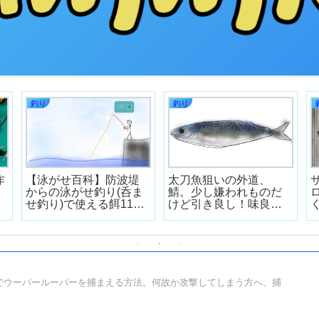
釣り
釣り
作
【泳がせ百科】防波堤
太刀魚狙いの外道、
からの泳がせ釣り(呑ま
鯖。少し嫌われものだ
せ釣り)で使える餌11選
けど引き良し！味良
と、その餌で釣れる魚
し！天然釣りたての締
のまとめ。泳がせ釣り
め鯖は美味！
を徹底的に解説しま
す！
でウーパールーパーを捕まえる方法。何故か攻撃してしまう方へ、捕