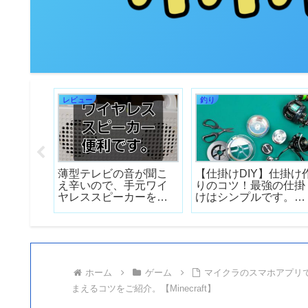
レビュー
釣り
ホアプ
薄型テレビの音が聞こ
【仕掛けDIY】仕掛け
マルチ
え辛いので、手元ワイ
りのコツ！最強の仕掛
法。誰
ヤレススピーカーを買
けはシンプルです。爆
を購入す
ってみた。audio-
釣仕掛けを自作しまし
インク
technica社製のスピーカ
ょう！
できま
ーを実際に使ってみた
】
感想と評価。
ホーム
ゲーム
マイクラのスマホアプリ
まえるコツをご紹介。【Minecraft】