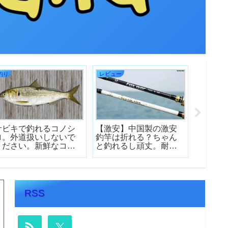
釣り
レビュー
レビュー
サビキで釣れるコノシ
【激安】中国製の激安
マルキ
ロ。外道扱いしないで
釣竿は折れる？ちゃん
リを購
ください。新鮮なコノ
と釣れるし頑丈。耐久
てみた
シロは昆布締めすだ
力に問題ありません！
物釣り
ち！コノシロの美味し
い食べ方をご紹介しま
す！【活餌としても使
える】
RSS