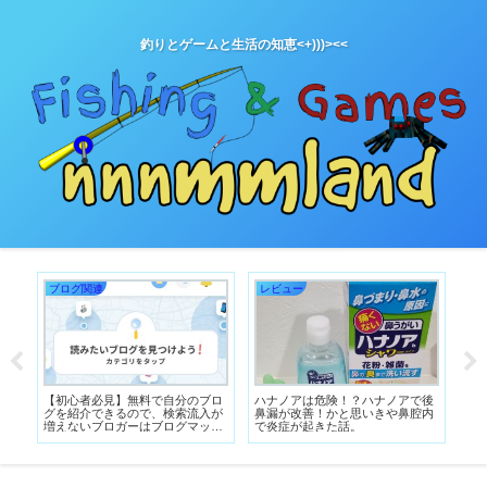
釣りとゲームと生活の知恵<+)))><<
ブログ関連
レビュー
釣
が
【初心者必見】無料で自分のブロ
ハナノアは危険！？ハナノアで後
【
連
グを紹介できるので、検索流入が
鼻漏が改善！かと思いきや鼻腔内
小
穴
増えないブロガーはブログマップ
で炎症が起きた話。
メ
に登録すべき！